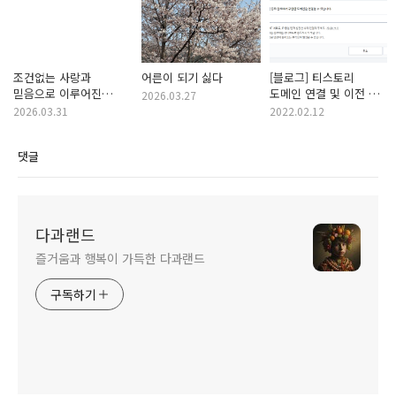
조건없는 사랑과
어른이 되기 싫다
[블로그] 티스토리
믿음으로 이루어진
도메인 연결 및 이전 글
2026.03.27
공동체
검색엔진 세탁하기
2026.03.31
2022.02.12
댓글
다과랜드
즐거움과 행복이 가득한 다과랜드
구독하기