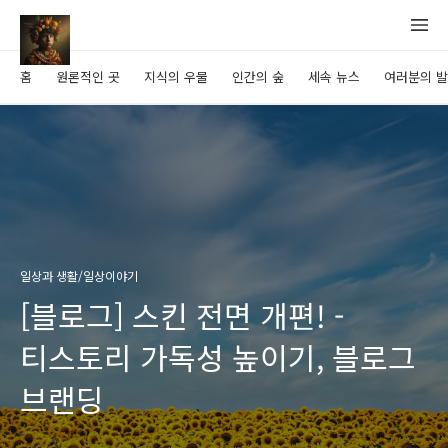
홈
원론적인 곳
지식의 우물
인간의 숲
세속 뉴스
여러분의 
일상과 생활/일상이야기
[블로그] 스킨 전면 개편! -
티스토리 가독성 높이기, 블로그
브랜딩