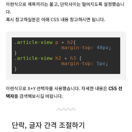
이런식으로 제목끼리는 붙고, 단락사이는 떨어지도록 설정했습니
다.
혹시 참고하실분은 아래 CSS 내용 참고하시면 됩니다.
.article-view
p
 + 
h2
{

margin-top
: 
40px
;

.article-view
h2
 + 
h3
 {

margin-top
: 
5px
;

}
이런식으로 X+Y 선택자를 사용했습니다. 자세한 내용은
CSS 선
택자
를 검색해보시길 바랍니다.
단락, 글자 간격 조절하기