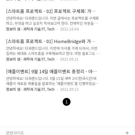
턴트는 오픈소스로 운영되고, 전세계적으로 가장 많은 사용자 층
배터리 소모가 크지 않기 때문에 센서에 코인 배터리를 넣고 2년
이 있어서 정보 교환이 유리하다는 점이 크게 작용했다. 한국에
은 가뿐히 넘긴다고 한다. 그리고 무엇보다 보편화 되어있고,..
[스마트홈 프로젝트 - 02] 프로젝트 구체화: 가시
서는 스마트씽스를 사용하는 사람도 많지만, 스마트씽스는 허브
화 하기
안녕하세요! 다과랜드입니다. 이번 글에서는 프로젝트를 구체화
도 필요하고 무엇보다 클라우드를 거치는 점이 매력적이지 않았
하고, 무엇을 하고 싶은지 적어보고자 한다. 전체적인 부분을 검
다. 대신 홈어시스턴트는 내 입맛대로 프로그래밍하며 꾸밀 수
색하면서 어떻게 프로젝트를 실현해나갈지 고민중이다. 프로젝
있다는 점이 큰 장점으로 다가왔다. 설치하기 Installation
정보의 샘 - 과학과 기술/IT, Tech
2021.10.04
트 개요 먼저 대강 내가 알고 있는 정보들과 하고싶은거를 정리
Install Home Assistant www.home-assistant.io 설치 방법
해보았다. 내가 가장 중요시 생각하는 요소는 (1)조명 (2)네이티
은 위 HA(Home Assistant) 사이트에 자세하게 나와있다. ..
[스마트홈 프로젝트 - 01] HomeBridge와 가난
브 홈 앱의 사용이다. 내 기준으로 집안의 조명은 나한테 큰 영향
한 프로젝트 계획
안녕하세요! 다과랜드입니다. 이번에 이사를 가게 되어서, 이번
을 미친다. 특히나 은은한 빛의 분위기를 좋아한다. 조명을 자유
집에는 제대로 스마트홈을 구축해보려고 한다. 마침 블로그도 시
자재로 환했다, 은은했다를 조절하고 싶다. 그리고 단순히 하얀
작했겠다, 과정을 좀 기록해보고자 한다. '일상이야기' 카테고리
불빛 말고, 약간의 노란색 빛이 섞은 따뜻한 온도의 색깔을 좋아
정보의 샘 - 과학과 기술/IT, Tech
2021.09.21
는 내가 일상을 기록하고 추억하는 용도로 활용할 예정이니, 다
한다. 그래서 조명시스템을 구축하는 것을 1순위로 두고 싶다.
른 글들과는 사뭇 말투가 다를 것이다. 이전에도 Raspberry
그 다음으로는 Apple의 Home앱을 사용하는 것이다. Home앱
[애플이벤트] 9월 14일 애플이벤트 총정리 - 아이
Pi(라즈베리파이)에 LED 스트랩을 물려서 모니터 뒤에 설치해
은 한국에서는 잘 사용하지..
폰13, 아이패드 미니, 애플워치7
안녕하세요! 다과랜드입니다. 9월 15일 새벽 2시(한국시간)에
놓았다. 사진을 찾아보니까.. 찍어둔 사진이 없다.. 대강 아래같
애플이 새로운 제품들을 발표하는 '애플이벤트'를 진행하였습니
은 느낌이었다. 이때 단순히 컨트롤러로 켜고 끄는게 아니라 핸
다. 이번 글에서는 9/14에 진행된 애플이벤트를 총정리 해보겠
드폰으로 조절할 수 있게 한다고 라즈베리파이에 HomeBridge
정보의 샘 - 과학과 기술/IT, Tech
2021.09.15
습니다! 이번 애플이벤트는 감성적인 음악과 다양한 공간에서
를 설치해서 구현했다. 지금은 너무 조잡한 케이블 관계로 꺼놓
악기를 연주하는 모습으로 시작되었습니다. Apple TV+ 여러가
은 상태라 조절은 불가능하다. 오른쪽 PCB는 내가 시중에서 파
1
지 새로운 프로그램이 추가된다고 합니다. iPad 새로운 아이패
는 저렴한 (1000원 ..
드에 Center Stage를 지원합니다. 이는 사람을 자동으로 감지하
고 추적해주는 기술이죠. Center Stage는 FaceTime뿐만 아니
라 Zoom 등 다른 앱에서도 사용할 수 있습니다. Truetone을
지원합니다. QuickNote로 빠른 메모를 쓸 수 있도록 합니다.
$329, 교육용으로는 $299로, 저장 용량은 64GB로 ..
관련사이트