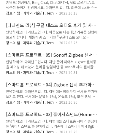
플을 만들어줘" + "이 경험을 바탕으로 블로그 글
키워드: 생성형AI, Bing Chat, ChatGPT-4, AI로 글쓰기, AI로
기록의 원본은 플러그인 데이터가 아니라, Daily Note 안의 체
써줘"
생산성 높히기 안녕하세요. 다과랜드 입니다. 최근에 css를 수정
크박스여야 한다.예를 들면 이런 식이다.- [ ] 물 마시기
할 일이 있었는데, 모든 마크다운 요소를 일일이 입력하고 테스
#routine/morning- [x] 일기 쓰기 #routine/eveningRoutine
정보의 샘 - 과학과 기술/IT, Tech
2023.10.13
트하는 것이 굉장히 번거로웠습니다. 인터넷에는 이미 만들어진
Streaks는 Daily Note를 스캔해서 #routine/morn..
마크다운 샘플들이 있긴 하지만, 몇몇 요소들이 빠져있는 경우가
[다과랜드 리뷰] 구글 네스트 오디오 후기 및 사
많았습니다. 그래서 저는 최근에 인기있는 생성형 AI인 Bing
용기
안녕하세요! 다과랜드입니다. 처음으로 내돈내산 리뷰를 진행해
Chat을 이용해서 샘플을 요청해봤습니다. 그리고 그 결과가 정
보고자 합니다! 새롭게 AI 스피커인 "구글네스트 오디오
말 놀랍더라고요. 마크다운의 모든 요소를 포함한 샘플을 만들어
(Google Nest Audio) 그레이"를 영입하게 되었습니다! 스마트
달라고 하니, 정말로 그렇게 해주었습니다. 뿐만 아니라, 저는 이
정보의 샘 - 과학과 기술/IT, Tech
2022.03.25
홈의 프로젝트 일원으로 영입하게 되었는데요, 집을 나설 때, 돌
경험을 글로 작성해달라고도 부탁했습니다. 그러자 Bing은 아래
아올 때 반겨주는 목소리가 있으면 좋겠어서 구입하게 되었습니
와 같은 초안을 작성해주었습니다. 안녕하세요, 오늘은 Bing ..
[스마트홈 프로젝트 - 05] Sonoff Zigbee 센서
다. 현재는 한달 정도 사용해보고 작성하는 후기임을 알려드립니
추가하기 - 2
안녕하세요! 다과랜드입니다. 지난 글에 이어서 zigbee 센서등
다. 첫 인상 구글 네스트 오디오의 박스 외관이에요. 요즘 스타일
을 페어링 해보았다. 알리를 탐험하던 중 sonoff 사의 센서들이
에 맞게 깔끔한 디자인에 비닐이 한 겹 씌워져 있답니다. 처음 들
가격과 디자인 모두 맘에 들었다. 그래서 바로 구매를 했다. 여기
었을 때는 꽤나 묵직하다는 느낌을 받았어요. 실제로 1.2kg으로
정보의 샘 - 과학과 기술/IT, Tech
2021.10.31
서 bridge는 사야된다고 써있지만, 필요없다. 우리는 브릿지를
크기에 비해 생각보다 무거워요. 박스를 딱 열었더니 스피커와
직접 CC2531을 통해 만든 것이다. 온습도 센서 2개, 버튼 1개,
충전기가 정갈하게 들어있었습니다. 사람들이 많이 이야기하는
[스마트홈 프로젝트 - 04] Zigbee 센서 추가하기
도어센서 1개를 구매했다. 각각 SNZB-02, SNZB-01, SNZB-
배게 모양이 어떤 말을 하..
- 1
안녕하세요! 다과랜드입니다. 이번에는 여러가지 센서를 추가해
04 모델들이다. 한국에서는 센서 하나에 2만원 이렇게 하는데,
보기로 했다. 센서에는 문열림 센서, 온습도 센서, 모션 센서 등
반 값에 구매했다. 이전에 zigbee2mqtt에서 직접 지원하는 기
정말 많은 종류가 있다. 습도에 따른 환풍기 자동화를 생각하고
기들 목록이 있다. 참고해서 구매하면 훨씬 쉽고 간편하게 설치
정보의 샘 - 과학과 기술/IT, Tech
2021.10.30
있기 때문에 온습도 센서는 꼭 필요했다. Zigbee 프로토콜 스마
하고 페어링 할 수 있다. 물론 없는 제품들도 연결할 수는 있는
트 홈 구축을 위한 많은 센서들은 Zigbee라는 프로토콜을 사용
데, 직접 데이터 하나하나 다 따서 포맷에 알맞게..
[스마트홈 프로젝트 - 03] 홈어시스턴트(Home
한다. 프로토콜은 어떤 일종의 소통 방법을 의미한다. 어떤 센서
assistant) 설치
안녕하세요! 다과랜드입니다. 이번에는 스마트홈 서버의 중심이
는 Wifi를 통해서 정보를 전달하고, 어떤 센서는 Zigbee라는 방
될 '홈어시스턴트'를 설치하였다. 기존에 라즈베리파이 4 8gb
법을 통해서 정보를 전달한다. 이외에도 Z-Wave, Bluetooth
모델을 가지고 있어서 홈어시스턴트를 깔기로 하였다. 홈어시스
등 다양한 방식이 있다. Zigbee의 장점은 저전력이라는 것이다.
정보의 샘 - 과학과 기술/IT, Tech
2021.10.29