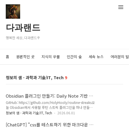
다과랜드
행복한 세상, 다과랜드🍭
홈
원론적인 곳
지식의 우물
인간의 숲
세속 뉴스
여러분의 
정보의 샘 - 과학과 기술/IT, Tech
9
Obsidian 플러그인 만들기: Daily Note 기반 루
틴 스트릭 트래커, Routine Streaks
GitHub: https://github.com/HolyHooly/routine-streaks오
늘 Obsidian에서 사용할 루틴 스트릭 플러그인을 하나 만들었
다. 이름은 Routine Streaks.코덱스와 함께 단 하루만에
정보의 샘 - 과학과 기술/IT, Tech
2026.06.01
release까지 해버렸다. AI 시대 정말 무섭기도 하면서 엄청난 생
산성에 놀라움을 감추지 못하겠다. 아래 글도 기능을 설명하는
[ChatGPT] "css를 테스트하기 위한 마크다운 샘
부분은 AI로 작성되었다. 핵심 아이디어는 간단하다.루틴 완료