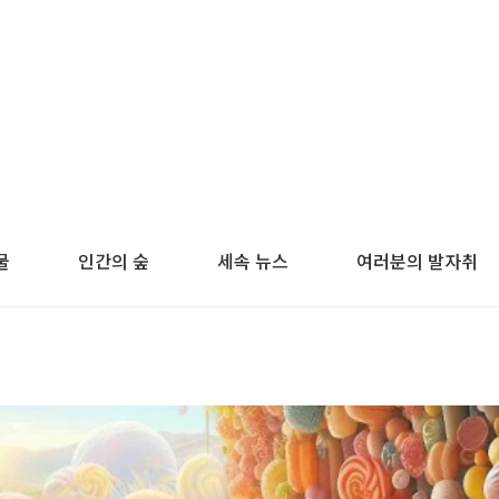
물
인간의 숲
세속 뉴스
여러분의 발자취