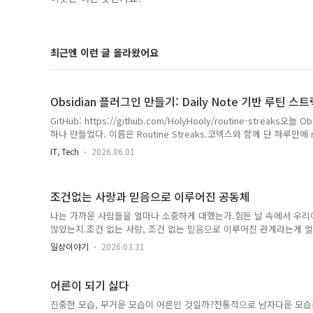
최근엔 이런 글 올라왔어요
Obsidian 플러그인 만들기: Daily Note 기반 루틴 스트릭
GitHub: https://github.com/HolyHooly/routine-strea
하나 만들었다. 이름은 Routine Streaks.코덱스와 함께 단 하루만에 
기도 하면서 엄청난 생산성에 놀라움을 감추지 못하겠다. 아래 글도 기
IT, Tech
2026.06.01
심 아이디어는 간단하다.루틴 완료 기록의 원본은 플러그인 데이터가 아니라
다.예를 들면 이런 식이다.- [ ] 물 마시기 #routine/morning- [x] 일기 쓰
는 Daily Note를 스캔해서 #routine/morn..
조건없는 사랑과 믿음으로 이루어진 공동체
나는 가까운 사람들을 얼마나 소중하게 대했는가.힘든 날 속에서 우
않았는지.조건 없는 사랑, 조건 없는 믿음으로 이루어진 관계라는게 
경이 다른 두 사람이 만나서 서로에게 의지하며, 무한한 믿음을 주는 
일상이야기
2026.03.31
것이다. 세상이 나를 배반한다고 해도 오직 한 사람은 꿋꿋하게 내 옆을
든 것을 가진 것과 같다.그런 사람은 어디서 만날 수 있을까. 언제쯤 
그에 근접하는 사람을 선택하기 보다는 오로지 마음과 믿음을 보고 그
어른이 되기 싫다
원 속에서 오로지 마음만 보고 그런 사람을 선택한다..
진중한 모습, 무거운 모습이 어른인 것일까?전통적으로 남자다운 모습