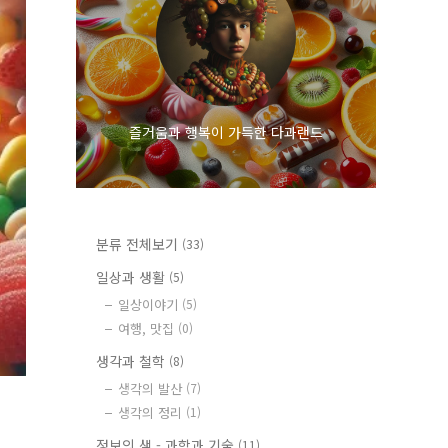
즐거움과 행복이 가득한 다과랜드
분류 전체보기
(33)
일상과 생활
(5)
일상이야기
(5)
여행, 맛집
(0)
생각과 철학
(8)
생각의 발산
(7)
생각의 정리
(1)
정보의 샘 - 과학과 기술
(11)