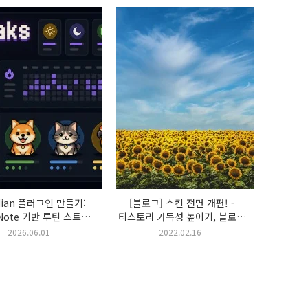
dian 플러그인 만들기:
[블로그] 스킨 전면 개편! -
y Note 기반 루틴 스트릭
티스토리 가독성 높이기, 블로그
 Routine Streaks
브랜딩
2026.06.01
2022.02.16