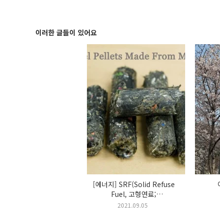
해 보일지 몰라. 하지만 그런 선택이 네 미래에 어떤 영향을 끼치는지
법이야. 자기관리는 특별한 능력이 아니라 선택의 문제야. 더 나은 삶
을 택해야 해. 일단 시작하면 힘들고, 때로는 실망스럽게 느껴질지도 
다. 너 자신에게 진실하게 물어 봐. 뭐가 널 실..
이러한 글들이 있어요
[에너지] SRF(Solid Refuse
Fuel, 고형연료;
고형쓰레기연료)란 무엇인가?
2021.09.05