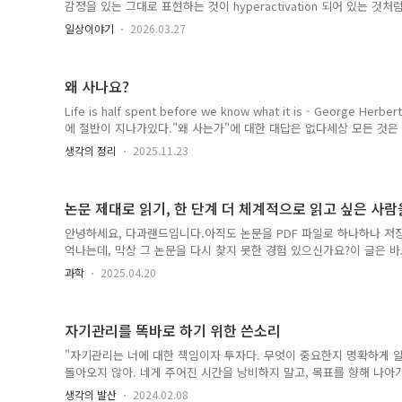
감정을 있는 그대로 표현하는 것이 hyperactivation 되어 있는 
모습을 보이는 것이 남자다운 모습이고, 의지할 수 있는 모습인 것인가
일상이야기
2026.03.27
남자답지 못하다는 이야기를 들었다. 내가 말하는 투나 행동이 가벼워
을 있는 그대로 표현했을 뿐이고, 내 기준 살짝 들뜬 상태였다. 하지만
이 아니었나보다. 조금 무게감 있고, 동요하지 않는 모습의 남성이 이
왜 사나요?
나는 보통 진중한 모습이 처음부터 바로 나오..
Life is half spent before we know what it is - Georg
에 절반이 지나가있다."왜 사는가"에 대한 대답은 없다세상 모든 것은 
찾기란 어렵다. 나 자신도, 길가의 돌멩이도, 이 세상을 이루는 원자
생각의 정리
2025.11.23
렵다. 그것들이 왜 존재하는지 아는 이는 아무도 없다.그런데 우리가 
불행이 시작된다. 왜냐하면 존재 자체에는 우리가 알 수 있는 수준에서
로부터 삶의 의미를 찾으려 한다면, 우리의 삶은 공허해질 수밖에 없다
논문 제대로 읽기, 한 단계 더 체계적으로 읽고 싶은 사
찾아야 할..
안녕하세요, 다과랜드입니다.아직도 논문을 PDF 파일로 하나하나 저
억나는데, 막상 그 논문을 다시 찾지 못한 경험 있으신가요?이 글은 
PDF를 컴퓨터에 저장하고, Notion (노션)이나 다른 노트 앱에 내
과학
2025.04.20
셨다면, 이 글이 도움이 될 것입니다. 조금 더 체계적으로, 그리고 많은
니다.참고로 저는 생명과학 분야에서 연구를 하고 있으며, 본 글은 
하지만 논문 읽는 방법이라는 큰 틀에서는 대부분의 분야에 적용 가능
자기관리를 똑바로 하기 위한 쓴소리
떻게 하면 효율적으로 수집 → 읽기 → 체득 →..
"자기관리는 너에 대한 책임이자 투자다. 무엇이 중요한지 명확하게 알
돌아오지 않아. 네게 주어진 시간을 낭비하지 말고, 목표를 향해 나아
고, 편리한 선택을 하는 것은 간단하지. 티비를 보거나 소셜 미디어를
생각의 발산
2024.02.08