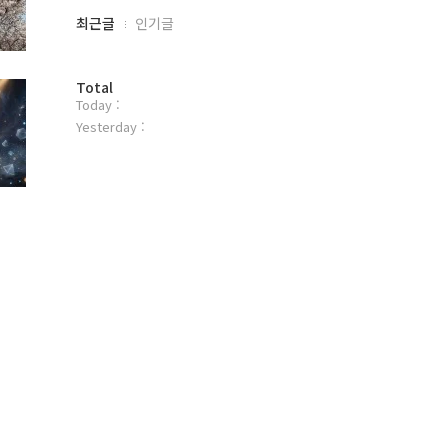
최
최근글
인기글
근
글
과
방
Total
인
Today :
문
기
자
Yesterday :
글
수